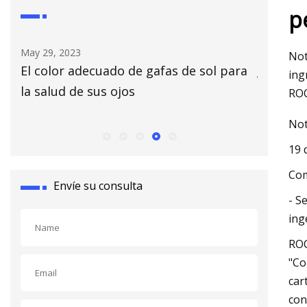
p
May 30, 2023
Not
e gafas de sol para
Jennifer Lopez se relaja en bikin
ing
blanco mientras promociona Sp
ROC
Not
19 
Com
Envíe su consulta
- S
ing
ROC
"Co
car
con