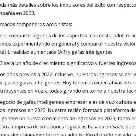
nda más detalles sobre los impulsores del éxito con respecto a
pañía en 2023.
imados compañeros accionistas:
ero compartir algunos de los aspectos más destacados recie
amos experimentando en general y compartir nuestra visión 
tátil, realidad aumentada (AR) y gafas inteligentes.
3 será un año de crecimiento significativo y fuertes ingreso
los años previos a 2022 inclusive, nuestros ingresos se der
ncipal de gafas inteligentes. Hoy tenemos expectativas de c
tribuyentes en Vuzix, todas girando en torno a nuestra tecno
negocio de gafas inteligentes empresariales de Vuzix ahora 
los ingresos en 2023. Nuestra recién formada plataforma de 
 genere un nuevo crecimiento de ingresos en 2023, tanto en
stra empresa de soluciones logísticas basada en SaaS, que
entes simultáneamente con su adquisición el otoño pasado, s