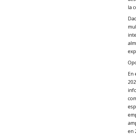
la 
Dad
mul
int
alm
exp
Opo
En 
202
inf
com
esp
emp
amp
en 