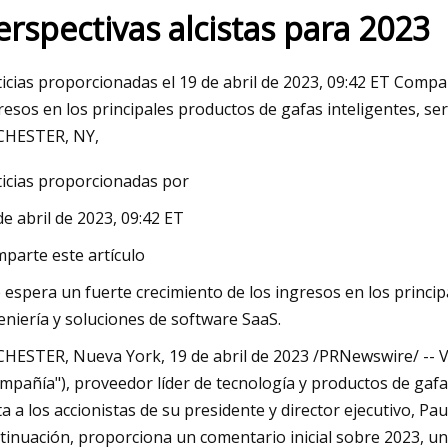
erspectivas alcistas para 2023
May 26, 2023
icias proporcionadas el 19 de abril de 2023, 09:42 ET Compar
i de hilo
'De la prisión a los Juegos Olímpicos': el
resos en los principales productos de gafas inteligentes, se
ritzer
ex profesional de BMX Tony Hoffman
HESTER, NY,
hablando el 7 de septiembre en la UNK
icias proporcionadas por
de abril de 2023, 09:42 ET
parte este artículo
e espera un fuerte crecimiento de los ingresos en los princi
eniería y soluciones de software SaaS.
HESTER, Nueva York, 19 de abril de 2023 /PRNewswire/ -- V
mpañía"), proveedor líder de tecnología y productos de gafa
ta a los accionistas de su presidente y director ejecutivo, Pa
tinuación, proporciona un comentario inicial sobre 2023, un