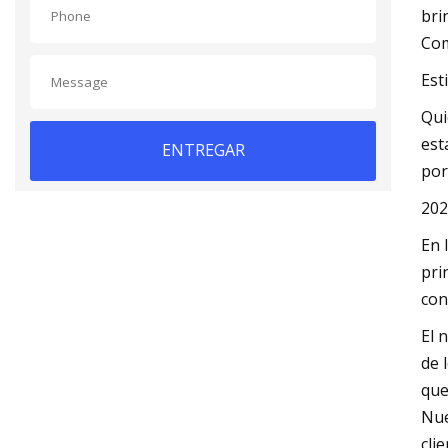
bri
Com
Est
Qui
est
ENTREGAR
por
202
En 
pri
con
El 
de 
que
Nue
cli