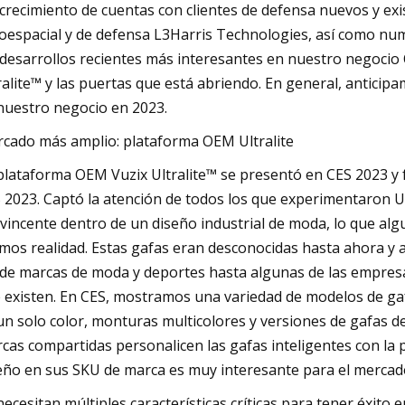
 crecimiento de cuentas con clientes de defensa nuevos y exi
oespacial y de defensa L3Harris Technologies, así como nume
 desarrollos recientes más interesantes en nuestro negocio
ralite™ y las puertas que está abriendo. En general, antici
nuestro negocio en 2023.
cado más amplio: plataforma OEM Ultralite
plataforma OEM Vuzix Ultralite™ se presentó en CES 2023 y
 2023. Captó la atención de todos los que experimentaron Ult
vincente dentro de un diseño industrial de moda, lo que al
imos realidad. Estas gafas eran desconocidas hasta ahora y 
de marcas de moda y deportes hasta algunas de las empresa
 existen. En CES, mostramos una variedad de modelos de gaf
un solo color, monturas multicolores y versiones de gafas de 
cas compartidas personalicen las gafas inteligentes con la 
eño en sus SKU de marca es muy interesante para el mercado
necesitan múltiples características críticas para tener éxit