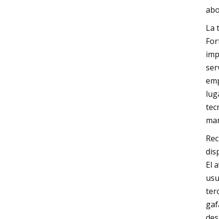
abo
La 
For
imp
ser
emp
lug
tec
ma
Rec
dis
El 
usu
ter
gaf
des