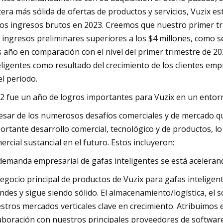
tera más sólida de ofertas de productos y servicios, Vuzix e
los ingresos brutos en 2023. Creemos que nuestro primer tr
 ingresos preliminares superiores a los $4 millones, como
s año en comparación con el nivel del primer trimestre de 20
eligentes como resultado del crecimiento de los clientes em
el período.
2 fue un año de logros importantes para Vuzix en un entorn
esar de los numerosos desafíos comerciales y de mercado q
ortante desarrollo comercial, tecnológico y de productos, l
ercial sustancial en el futuro. Estos incluyeron:
demanda empresarial de gafas inteligentes se está aceleran
negocio principal de productos de Vuzix para gafas intelige
ndes y sigue siendo sólido. El almacenamiento/logística, el 
stros mercados verticales clave en crecimiento. Atribuimos e
aboración con nuestros principales proveedores de software 