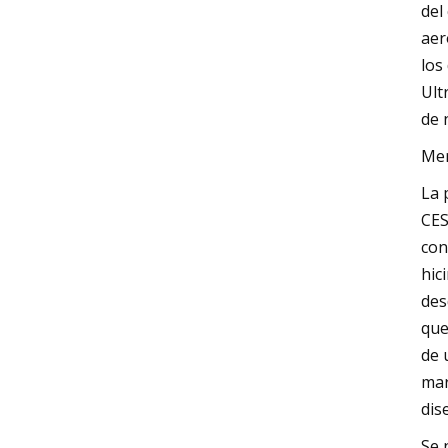
del
aer
los
Ult
de 
Mer
La 
CES
con
hic
des
que
de 
mar
dis
Se 