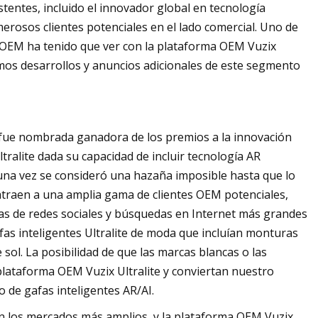
stentes, incluido el innovador global en tecnología
rosos clientes potenciales en el lado comercial. Uno de
 OEM ha tenido que ver con la plataforma OEM Vuzix
pamos desarrollos y anuncios adicionales de este segmento
 fue nombrada ganadora de los premios a la innovación
ralite dada su capacidad de incluir tecnología AR
guna vez se consideró una hazaña imposible hasta que lo
atraen a una amplia gama de clientes OEM potenciales,
s de redes sociales y búsquedas en Internet más grandes
as inteligentes Ultralite de moda que incluían monturas
sol. La posibilidad de que las marcas blancas o las
plataforma OEM Vuzix Ultralite y conviertan nuestro
 de gafas inteligentes AR/AI.
o en los mercados más amplios, y la plataforma OEM Vuzix