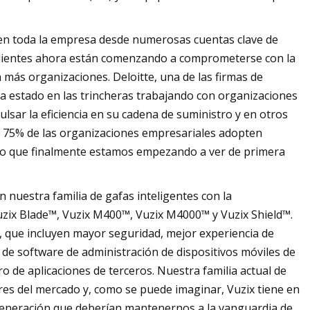
en toda la empresa desde numerosas cuentas clave de
 clientes ahora están comenzando a comprometerse con la
más organizaciones. Deloitte, una de las firmas de
a estado en las trincheras trabajando con organizaciones
lsar la eficiencia en su cadena de suministro y en otros
el 75% de las organizaciones empresariales adopten
algo que finalmente estamos empezando a ver de primera
 nuestra familia de gafas inteligentes con la
Vuzix Blade™, Vuzix M400™, Vuzix M4000™ y Vuzix Shield™.
e, que incluyen mayor seguridad, mejor experiencia de
 de software de administración de dispositivos móviles de
o de aplicaciones de terceros. Nuestra familia actual de
ores del mercado y, como se puede imaginar, Vuzix tiene en
 generación que deberían mantenernos a la vanguardia de