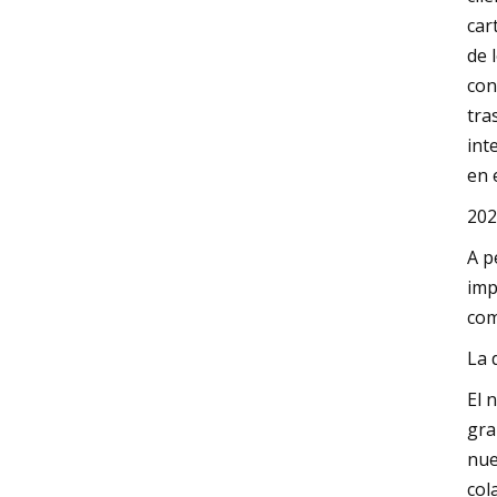
car
de 
con
tra
int
en 
202
A p
imp
com
La 
El 
gra
nue
col