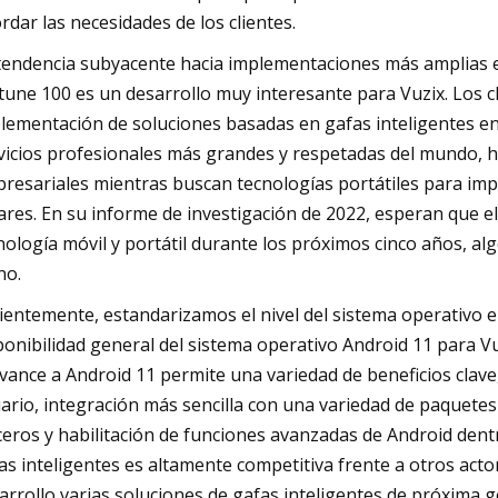
rdar las necesidades de los clientes.
tendencia subyacente hacia implementaciones más amplias 
tune 100 es un desarrollo muy interesante para Vuzix. Los
lementación de soluciones basadas en gafas inteligentes en 
vicios profesionales más grandes y respetadas del mundo, h
resariales mientras buscan tecnologías portátiles para impu
ares. En su informe de investigación de 2022, esperan que 
nología móvil y portátil durante los próximos cinco años, 
no.
ientemente, estandarizamos el nivel del sistema operativo en
ponibilidad general del sistema operativo Android 11 para 
avance a Android 11 permite una variedad de beneficios clav
ario, integración más sencilla con una variedad de paquetes
ceros y habilitación de funciones avanzadas de Android dentr
as inteligentes es altamente competitiva frente a otros act
arrollo varias soluciones de gafas inteligentes de próxima