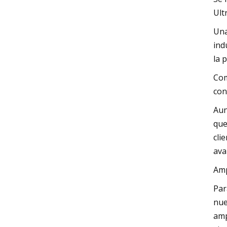
Ult
Una
ind
la 
Com
con
Aun
que
cli
ava
Amp
Par
nue
amp