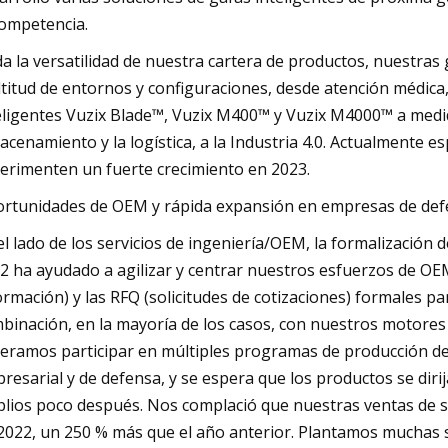
competencia.
a la versatilidad de nuestra cartera de productos, nuestras
titud de entornos y configuraciones, desde atención médic
eligentes Vuzix Blade™, Vuzix M400™ y Vuzix M4000™ a medida
acenamiento y la logística, a la Industria 4.0. Actualmente
erimenten un fuerte crecimiento en 2023.
rtunidades de OEM y rápida expansión en empresas de def
el lado de los servicios de ingeniería/OEM, la formalización
2 ha ayudado a agilizar y centrar nuestros esfuerzos de OEM
ormación) y las RFQ (solicitudes de cotizaciones) formales p
binación, en la mayoría de los casos, con nuestros motores 
eramos participar en múltiples programas de producción de 
resarial y de defensa, y se espera que los productos se dir
lios poco después. Nos complació que nuestras ventas de 
2022, un 250 % más que el año anterior. Plantamos muchas s