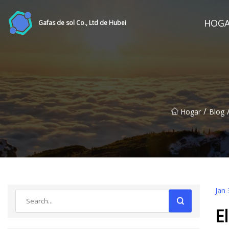
HOG
Gafas de sol Co., Ltd de Hubei
/
Hogar
Blog
Jan 
E