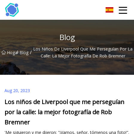
Gafas de sol Co., Ltd de Hubei
Blog
Los Niños De Liverpool Que Me Perseguían Por La
/
/
Hogar
Blog
Calle: La Mejor Fotografía De Rob Bremner
Aug 20, 2023
Los niños de Liverpool que me perseguían
por la calle: la mejor fotografía de Rob
Bremner
'Me siguieron y me dijeron: "¡Vamos, señor, tómenos una foto!".