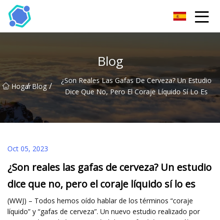
Gafas de sol Co., Ltd de Hubei
Blog
¿Son Reales Las Gafas De Cerveza? Un Estudio
/
/
Hogar
Blog
Dice Que No, Pero El Coraje Líquido Sí Lo Es
Oct 05, 2023
¿Son reales las gafas de cerveza? Un estudio
dice que no, pero el coraje líquido sí lo es
(WWJ) – Todos hemos oído hablar de los términos “coraje
líquido” y “gafas de cerveza”. Un nuevo estudio realizado por