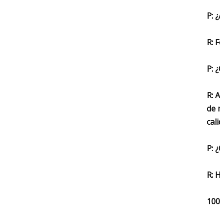
P: 
R: 
P: 
R: 
de 
cali
P: 
R: 
100