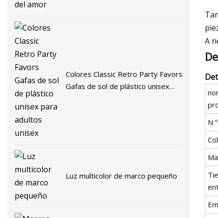
Tam
pie
A n
De
Colores Classic Retro Party Favors
Det
Gafas de sol de plástico unisex
no
para adultos unisex
pr
N 
Co
Mat
Ti
Luz multicolor de marco pequeño
en
Em