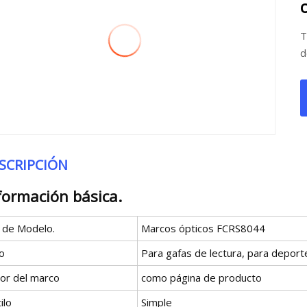
T
d
SCRIPCIÓN
formación básica.
º de Modelo.
Marcos ópticos FCRS8044
o
Para gafas de lectura, para deport
lor del marco
como página de producto
ilo
Simple