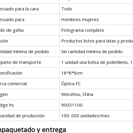
ecuado para la cara
Todo
ecuado para
Hombres mujeres
ilo de gafas
Fotograma completo
ción
Productos listos para latas y prod
ntidad mínima de pedido
Sin cantidad mínima de pedido
quete de transporte
1 unidad una bolsa de polietileno, 
ecificación
18*8*8cm
rca comercial
Óptica FC
igen
Wenzhou, China
digo hs
90031100
pacidad de producción
100. 000 unidades/mes
paquetado y entrega