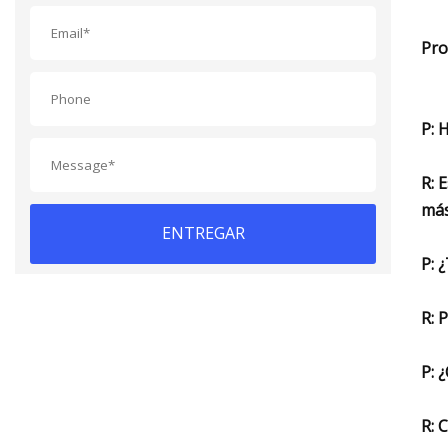
Pro
P: 
R: 
más
ENTREGAR
P: 
R: 
P: 
R: 