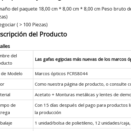
año del paquete 18,00 cm * 8,00 cm * 8,00 cm Peso bruto del
zas)
egociar ( > 100 Piezas)
scripción del Producto
alles
mbre del
Las gafas egipcias más nuevas de los marcos óp
oducto
º de Modelo
Marcos ópticos FCRS8044
lor
Como nuestra página de producto, o consulte c
erial
Acetato + Monturas metálicas y lentes de demo
empo de
Con 15 días después del pago para productos l
trega
la producción
balaje
1 unidad/bolsa de polietileno, 12 unidades/caja