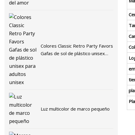
Ma
Cer
Ta
Ca
Colores Classic Retro Party Favors
Co
Gafas de sol de plástico unisex
Lo
para adultos unisex
em
ti
pl
Pl
Luz multicolor de marco pequeño