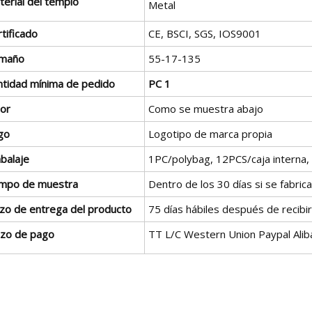
terial del templo
Metal
tificado
CE, BSCI, SGS, IOS9001
maño
55-17-135
ntidad mínima de pedido
PC 1
lor
Como se muestra abajo
go
Logotipo de marca propia
balaje
1PC/polybag, 12PCS/caja interna
empo de muestra
Dentro de los 30 días si se fabric
azo de entrega del producto
75 días hábiles después de recibir
azo de pago
TT L/C Western Union Paypal Ali