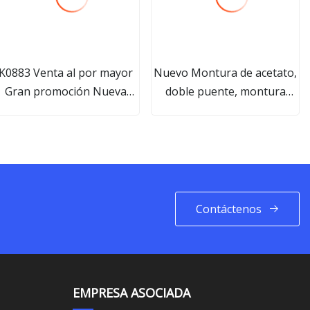
K0883 Venta al por mayor
Nuevo Montura de acetato,
Gran promoción Nueva
doble puente, montura
moda Bloqueo de luz azul
óptica para
Gafas para niños Gafas
Cómodas Gafas de sol
indas para niños para niño
y niña
Contáctenos
EMPRESA ASOCIADA