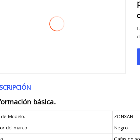
L
d
SCRIPCIÓN
formación básica.
º de Modelo.
ZONXAN
lor del marco
Negro
po
Gafas de so