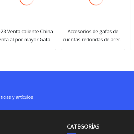
23 Venta caliente China
Accesorios de gafas de
enta al por mayor Gafas
cuentas redondas de acero
de sol deportivas Rosa
inoxidable de alta calidad
para mujer
l
icias y artículos
CATEGORÍAS