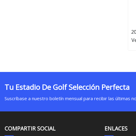
20
V
Tu Estadio De Golf Selección Perfecta
Suscríbase a nuestro boletín mensual para recibir las últimas not
COMPARTIR SOCIAL
ENLACES