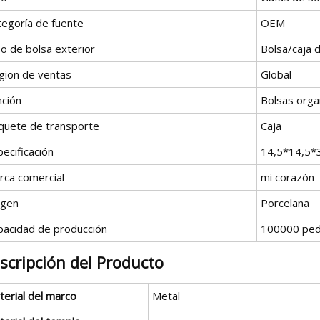
tegoría de fuente
OEM
o de bolsa exterior
Bolsa/caja d
gion de ventas
Global
nción
Bolsas orga
quete de transporte
Caja
ecificación
14,5*14,5*
rca comercial
mi corazón
igen
Porcelana
pacidad de producción
100000 ped
scripción del Producto
terial del marco
Metal