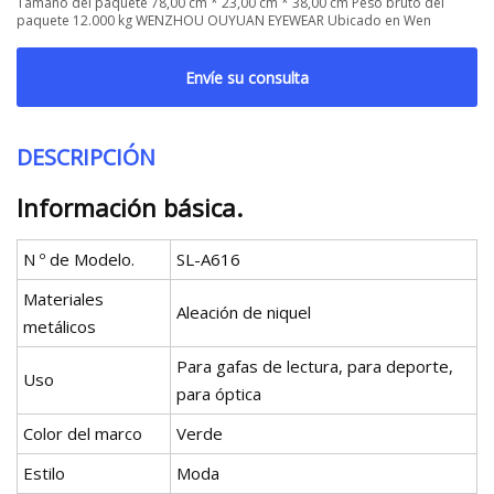
Tamaño del paquete 78,00 cm * 23,00 cm * 38,00 cm Peso bruto del
paquete 12.000 kg WENZHOU OUYUAN EYEWEAR Ubicado en Wen
Envíe su consulta
DESCRIPCIÓN
Información básica.
N º de Modelo.
SL-A616
Materiales
Aleación de niquel
metálicos
Para gafas de lectura, para deporte,
Uso
para óptica
Color del marco
Verde
Estilo
Moda