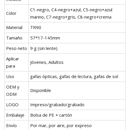
C1-negro, C4-negro+azul, C5-negro+azul
Color
marino, C7-negro+gris, C8-negro+crema
Material
TR90
Tamaño
57*17-145mm
Peso neto
9 g (sin lente)
Aplicar
Jóvenes, Adultos
para
Uso
gafas ópticas, gafas de lectura, gafas de sol
OEM y
Disponible
ODM
LOGO
Impreso/grabado/grabado
Embalaje
Bolsa de PE + cartón
Envío
Por mar, por aire, por expreso