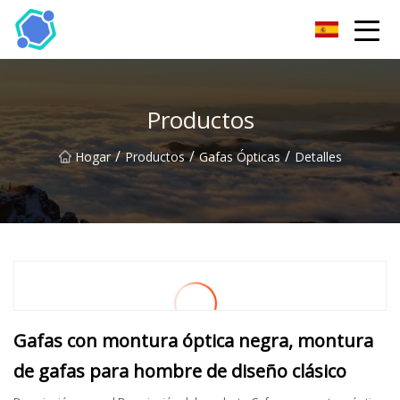
Gafas de sol Co., Ltd de Hubei
Productos
/
/
/
Hogar
Productos
Gafas Ópticas
Detalles
Gafas con montura óptica negra, montura
de gafas para hombre de diseño clásico