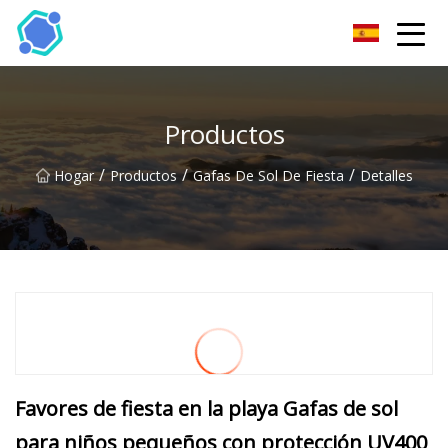
Gafas de sol Co., Ltd de Hubei
Productos
/
/
/
Hogar
Productos
Gafas De Sol De Fiesta
Detalles
Favores de fiesta en la playa Gafas de sol
para niños pequeños con protección UV400