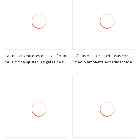
Las nuevas mujeres de las señoras
Gafas de sol respetuosas con el
de la moda ajustan las gafas de sol
medio ambiente experimentadas
ver más
ver más
polarizadas Tac del acetato del
por el fabricante OEM ODM
marco del OEM del logotipo
Shenzhen
personalizado