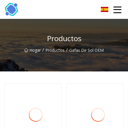
Gafas de sol Co., Ltd de Hubei
Productos
/
/
Hogar
Productos
Gafas De Sol OEM