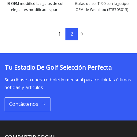
El OEM modificó las gafas de sol
Gafas de sol Tr90 con logotipo
elegantes modificadas para
OEM de Wenzhou (STR703013)
ver más
ver más
requisitos particulares de las gafas
de la música audio inalámbrica del
deporte de Bluetooth
1
2
Tu Estadio De Golf Selección Perfecta
Suscríbase a nuestro boletín mensual para recibir las últimas
noticias y artículos
Contáctenos