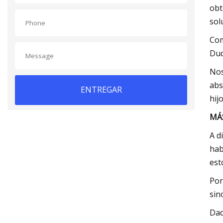
obt
sol
Com
Dud
Nos
abs
ENTREGAR
hij
MÁS
A d
hab
est
Por
sin
Dad