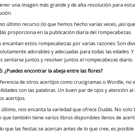
ener una imagen más grande y de alta resolución para estudi
ución.
o último recurso (lo que hemos hecho varias veces, ¡así que 
ás proporciona en la publicación diaria del rompecabezas.
 encantan estos rompecabezas por varias razones: Son diver
olutamente adorables y adecuadas para todas las edades. Y p
os sentarse juntos y resolver juntos el rompecabezas diario.
: ¿Puedes encontrar la abeja entre las flores?
iferencia de otros acertijos como crucigramas o Wordle, no 
ilidades con las palabras. Un buen par de ojos y atención al 
os acertijos.
 último, nos encanta la variedad que ofrece Dudás. No solo tie
o que también tiene varios libros disponibles llenos de acert
o que las fiestas se acercan antes de lo que cree, es posible