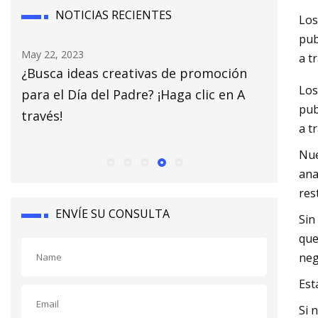
NOTICIAS RECIENTES
Los
pub
May 24, 2023
May 16, 
a t
ón
Podcast de DNVR Rams: Observaciones
No com
Los
 A
del día 1 del campamento de otoño
Warby 
pub
a t
Nue
ana
res
ENVÍE SU CONSULTA
Sin
que
neg
Est
Si 