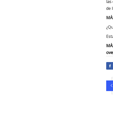
las
de 
MÁS
¿Qu
Est
MÁS
ove