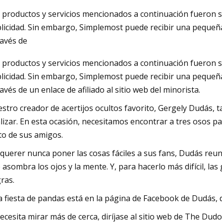
 productos y servicios mencionados a continuación fueron s
licidad. Sin embargo, Simplemost puede recibir una pequeña
2023
ravés de
pre gafas en el oftalmólogo.
 productos y servicios mencionados a continuación fueron s
Parker los envía a tu puerta
licidad. Sin embargo, Simplemost puede recibir una pequeña
ravés de un enlace de afiliado al sitio web del minorista.
stro creador de acertijos ocultos favorito, Gergely Dudás, 
lizar. En esta ocasión, necesitamos encontrar a tres osos p
to de sus amigos.
 querer nunca poner las cosas fáciles a sus fans, Dudás re
 asombra los ojos y la mente. Y, para hacerlo más difícil, la
ras.
a fiesta de pandas está en la página de Facebook de Dudás
necesita mirar más de cerca, diríjase al sitio web de The Dudo