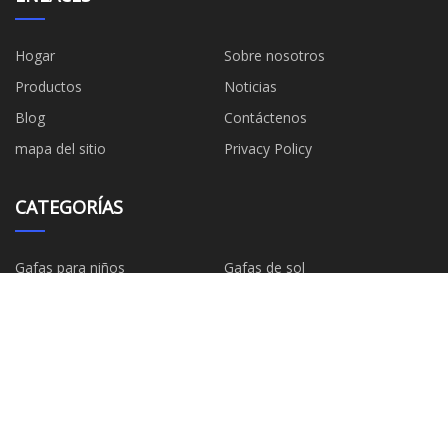
Hogar
Sobre nosotros
Productos
Noticias
Blog
Contáctenos
mapa del sitio
Privacy Policy
CATEGORÍAS
Gafas para niños
Gafas de sol
Gafas deportivas
Gafas ópticas
Gafas de lectura
Accesorios para gafas
Promoción gafas de sol
Mirada sorprendida
EMPRESA ASOCIADA