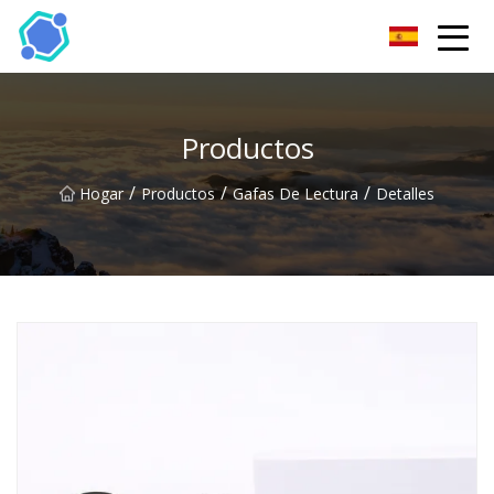
Gafas de sol Co., Ltd de Hubei
Productos
/
/
/
Hogar
Productos
Gafas De Lectura
Detalles