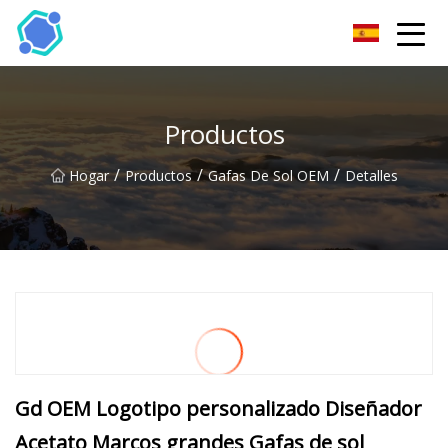
Gafas de sol Co., Ltd de Hubei
Productos
/
/
/
Hogar
Productos
Gafas De Sol OEM
Detalles
Gd OEM Logotipo personalizado Diseñador
Acetato Marcos grandes Gafas de sol